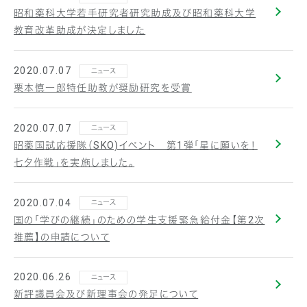
昭和薬科大学若手研究者研究助成及び昭和薬科大学
教育改革助成が決定しました
2020.07.07
ニュース
栗本慎一郎特任助教が奨励研究を受賞
2020.07.07
ニュース
昭薬国試応援隊（SKO)イベント 第1弾「星に願いを！
七夕作戦」を実施しました。
2020.07.04
ニュース
国の「学びの継続」のための学生支援緊急給付金【第2次
推薦】の申請について
2020.06.26
ニュース
新評議員会及び新理事会の発足について