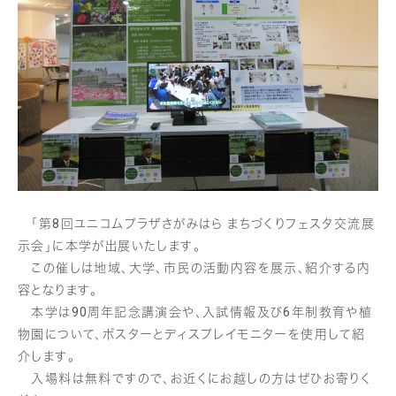
「第8回ユニコムプラザさがみはら まちづくりフェスタ交流展
示会」に本学が出展いたします。
この催しは地域、大学、市民の活動内容を展示、紹介する内
容となります。
本学は90周年記念講演会や、入試情報及び6年制教育や植
物園について、ポスターとディスプレイモニターを使用して紹
介します。
入場料は無料ですので、お近くにお越しの方はぜひお寄りく