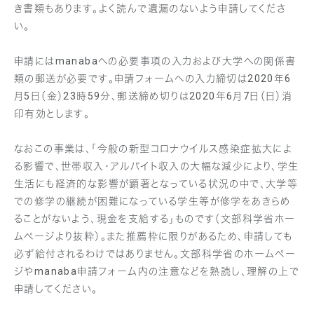
き書類もあります。よく読んで遺漏のないよう申請してくださ
い。
申請にはmanabaへの必要事項の入力および大学への関係書
類の郵送が必要です。申請フォームへの入力締切は2020年6
月5日（金）23時59分、郵送締め切りは2020年6月7日（日）消
印有効とします。
なおこの事業は、「今般の新型コロナウイルス感染症拡大によ
る影響で、世帯収入・アルバイト収入の大幅な減少により、学生
生活にも経済的な影響が顕著となっている状況の中で、大学等
での修学の継続が困難になっている学生等が修学をあきらめ
ることがないよう、現金を支給する」ものです（文部科学省ホー
ムページより抜粋）。また推薦枠に限りがあるため、申請しても
必ず給付されるわけではありません。文部科学省のホームペー
ジやmanaba申請フォーム内の注意などを熟読し、理解の上で
申請してください。