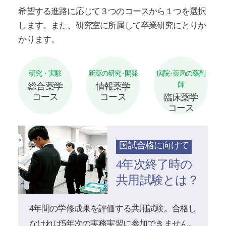
希望する進路に応じて３つのコースから１つを選択
します。また、研究室に所属して卒業研究にとりか
かります。
研究・実験
新薬の研究･開発
病院･薬局の薬剤
師
総合薬学
情報薬学
コース
コース
臨床薬学
コース
国試合格に向けて
4年次終了時の
共用試験とは？
4年間の学修成果を評価する共用試験。合格し
なければ5年次の実務実習に参加できません。