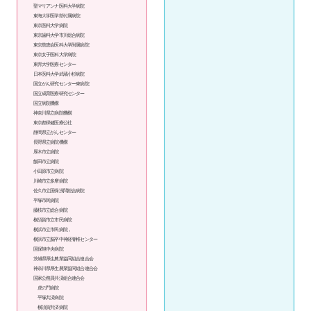
聖マリアンナ医科大学病院
東海大学医学部付属病院
東京医科大学病院
東京歯科大学市川総合病院
東京慈恵会医科大学附属病院
東京女子医科大学病院
東邦大学医療センター
日本医科大学武蔵小杉病院
国立がん研究センター東病院
国立成育医療研究センター
国立病院機構
神奈川県立病院機構
東京都保健医療公社
静岡県立がんセンター
長野県立病院機構
厚木市立病院
飯田市立病院
小田原市立病院
川崎市立多摩病院
佐久市立国保浅間総合病院
平塚市民病院
藤枝市立総合病院
横須賀市立市民病院
横浜市立市民病院，
横浜市立脳卒中神経脊椎センター
国保旭中央病院
茨城県厚生農業協同組合連合会
神奈川県厚生農業協同組合連合会
国家公務員共済組合連合会
虎の門病院
平塚共済病院
横須賀共済病院