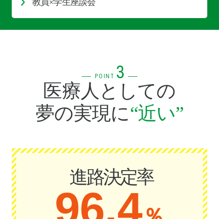
教員×学生座談会
3
POINT
医療人としての
夢の実現に
“近い”
進路決定率
96
.
4
％