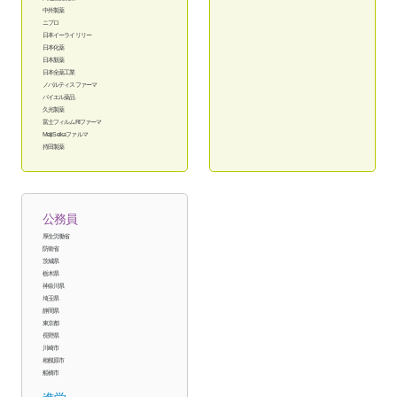
中外製薬
ニプロ
日本イーライリリー
日本化薬
日本新薬
日本全薬工業
ノバルティスファーマ
バイエル薬品
久光製薬
富士フィルムRIファーマ
MeijiSeikaファルマ
持田製薬
公務員
厚生労働省
防衛省
茨城県
栃木県
神奈川県
埼玉県
静岡県
東京都
長野県
川崎市
相模原市
船橋市