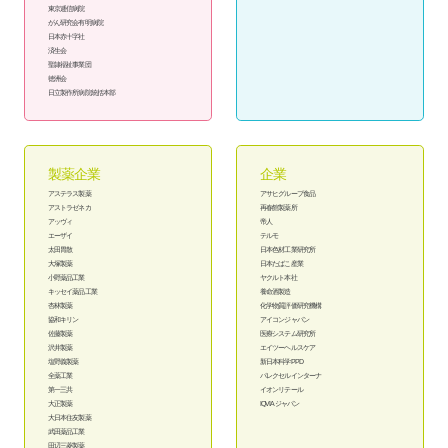
東京逓信病院
がん研究会有明病院
日本赤十字社
済生会
聖隷福祉事業団
徳洲会
日立製作所病院統括本部
製薬企業
企業
アステラス製薬
アサヒグループ食品
アストラゼネカ
再春館製薬所
アッヴィ
帝人
エーザイ
テルモ
太田胃散
日本色材工業研究所
大塚製薬
日本たばこ産業
小野薬品工業
ヤクルト本社
キッセイ薬品工業
養命酒製造
杏林製薬
化学物質評価研究機構
協和キリン
アイコンジャパン
佐藤製薬
医療システム研究所
沢井製薬
エイツーヘルスケア
塩野義製薬
新日本科学PPD
全薬工業
パレクセルインターナ
第一三共
イオンリテール
大正製薬
IQVIAジャパン
大日本住友製薬
武田薬品工業
田辺三菱製薬