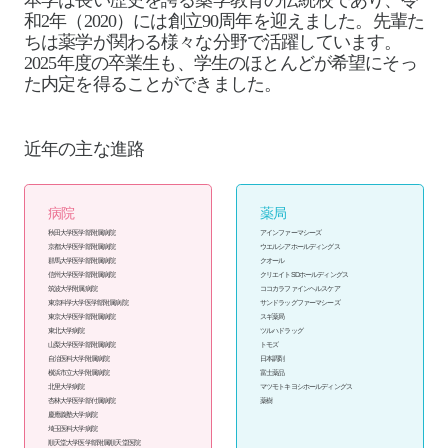
本学は長い歴史を誇る薬学教育の伝統校であり、令
和2年（2020）には創立90周年を迎えました。
先輩た
ちは薬学が関わる様々な分野で活躍しています。
2025年度の卒業生も、学生のほとんどが希望にそっ
た内定を得ることができました。
近年の主な進路
病院
薬局
秋田大学医学部附属病院
アインファーマシーズ
京都大学医学部附属病院
ウエルシアホールディングス
群馬大学医学部附属病院
クオール
信州大学医学部附属病院
クリエイトSDホールディングス
筑波大学附属病院
ココカラファインヘルスケア
東京科学大学医学部附属病院
サンドラッグファーマシーズ
東京大学医学部附属病院
スギ薬局
東北大学病院
ツルハドラッグ
山梨大学医学部附属病院
トモズ
自治医科大学附属病院
日本調剤
横浜市立大学附属病院
富士薬品
北里大学病院
マツモトキヨシホールディングス
杏林大学医学部付属病院
薬樹
慶應義塾大学病院
埼玉医科大学病院
順天堂大学医学部附属順天堂医院