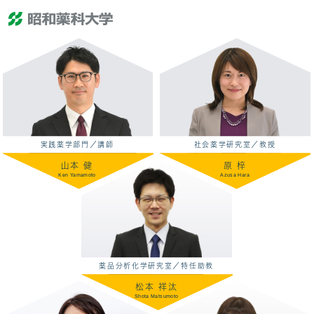
実践薬学部門／講師
社会薬学研究室／教授
山本 健
原 梓
Ken Yamamoto
Azusa Hara
薬品分析化学研究室／特任助教
松本 祥汰
Shota Matsumoto