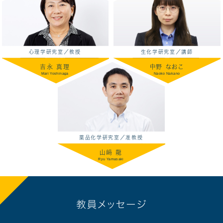
心理学研究室／教授
生化学研究室／講師
吉永 真理
中野 なおこ
Mari Yoshinaga
Naoko Nakano
薬品化学研究室／准教授
山﨑 龍
Ryu Yamasaki
教員メッセージ