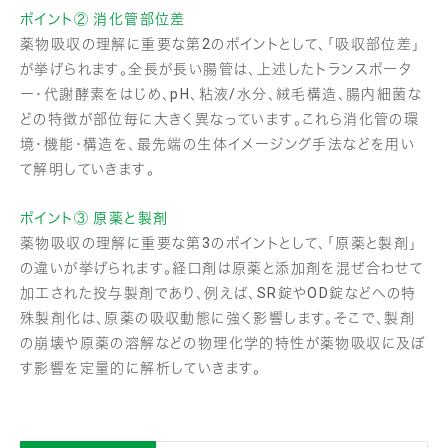
ポイント② 消化管部位差
薬物吸収の理解に重要な第2のポイントとして、「吸収部位差」
が挙げられます。全長が長い腸管は、上述したトランスポータ
ー・代謝酵素をはじめ、pH、粘液/水分、絨毛構造、腸内細菌な
どの特徴が部位毎に大きく異なっています。これら消化管の環
境・機能・構造を、最先端の生体イメージング手法などを用い
て解明していきます。
ポイント③ 原薬と製剤
薬物吸収の理解に重要な第3のポイントとして、「原薬と製剤」
の違いが挙げられます。経口剤は原薬と添加剤を混ぜ合わせて
加工された投与製剤であり、例えば、SR錠やOD錠などへの特
殊製剤化は、原薬の吸収動態に強く影響します。そこで、製剤
の崩壊や原薬の溶解などの物理化学的特性が薬物吸収に及ぼ
す影響を定量的に解析していきます。