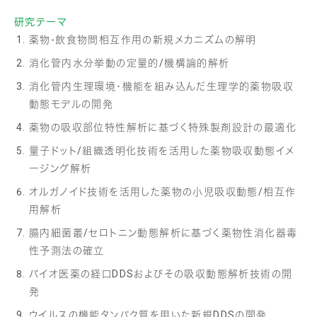
研究テーマ
薬物-飲食物間相互作用の新規メカニズムの解明
消化管内水分挙動の定量的/機構論的解析
消化管内生理環境・機能を組み込んだ生理学的薬物吸収
動態モデルの開発
薬物の吸収部位特性解析に基づく特殊製剤設計の最適化
量子ドット/組織透明化技術を活用した薬物吸収動態イメ
ージング解析
オルガノイド技術を活用した薬物の小児吸収動態/相互作
用解析
腸内細菌叢/セロトニン動態解析に基づく薬物性消化器毒
性予測法の確立
バイオ医薬の経口DDSおよびその吸収動態解析技術の開
発
ウイルスの機能タンパク質を用いた新規DDSの開発