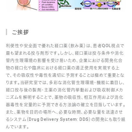
ご挨拶
利便性や安全面で優れた経口薬（飲み薬）は、患者QOL視点で
最も望まれる投与剤形です。しかし、経口薬は投与条件や消化
管内生理環境の影響を受け易いため、企業における開発化合
物の経口化や臨床における経口薬の適正使用を実現する上
で、その吸収性や毒性を適切に予測することは極めて重要とな
ります。当研究室では、多彩な消化管生理環境・機能に着目し、
経口投与後の製剤・主薬の消化管内挙動および吸収制御メカ
ニズムを解明することで、薬物の吸収性、相互作用および消化
器毒性を定量的に予測できる方法論の確立を目指しています。
また、薬物を目的の場所へ、必要な時間、必要な量を送達させ
るシステム（Drug Delivery System: DDS）の開発にも取り組
んでいます。