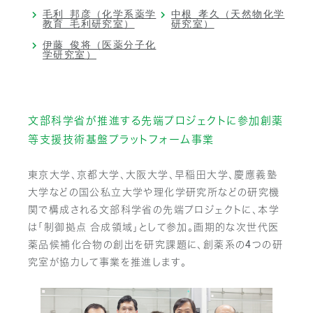
毛利 邦彦（化学系薬学
中根 孝久（天然物化学
教育 毛利研究室）
研究室）
伊藤 俊将（医薬分子化
学研究室）
文部科学省が推進する先端プロジェクトに参加
創薬
等支援技術基盤プラットフォーム事業
東京大学、京都大学、大阪大学、早稲田大学、慶應義塾
大学などの国公私立大学や理化学研究所などの研究機
関で構成される文部科学省の先端プロジェクトに、本学
は「制御拠点 合成領域」として参加。画期的な次世代医
薬品候補化合物の創出を研究課題に、創薬系の4つの研
究室が協力して事業を推進します。