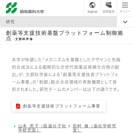
昭和薬科大学
メニュー
English
訪問者別
研究
創薬等支援技術基盤プラットフォーム制御拠
点
-文部科学省-
本学が申請した「メカニズムを基盤としたデザインと先端
的合成法による画期的な次世代医薬品候補化合物の創
出」が、文部科学省による「創薬等支援技術プラットフォ
ーム事業」の「制御」拠点合成領域の実施機関として採
択されました。研究チームのメンバーは以下の通りです。
創薬等支援技術プラットフォーム事業
山本 恵子（医薬分子化
田村 修（薬化学研究
学研究室）
室）