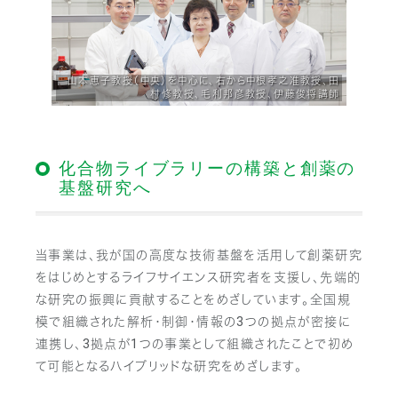
山本恵子教授（中央）を中心に、右から中根孝之准教授、田
村修教授、毛利邦彦教授、伊藤俊将講師
化合物ライブラリーの構築と創薬の
基盤研究へ
当事業は、我が国の高度な技術基盤を活用して創薬研究
をはじめとするライフサイエンス研究者を支援し、先端的
な研究の振興に貢献することをめざしています。全国規
模で組織された解析・制御・情報の3つの拠点が密接に
連携し、3拠点が1つの事業として組織されたことで初め
て可能となるハイブリッドな研究をめざします。