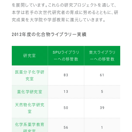
を展開しています。これらの研究プロジェクトを通して、
本学は若手の次世代研究者の育成に努めるとともに、研
究成果を大学院や学部教育に還元していきます。
2012年度の化合物ライブラリー実績
SPUライブラリ
東大ライブラリ
研究室
ーへの移管数
ーへの移管数
医薬分子化学研
83
61
究室
薬化学研究室
13
5
天然物化学研究
50
39
室
化学系薬学教育
56
1
研究室