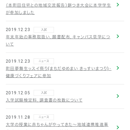
（本町田住宅との地域交流報告）餅つき大会に本学学生
が参加しました
2019.12.23
入試
年末年始の事務取扱い，願書配布，キャンパス見学につ
いて
2019.12.23
ニュース
町田夢舞生ッスイ祭り(まちだゆめまい きっすいまつり)・
健康づくりフェアに参加
2019.12.05
入試
入学試験検定料，調査書の枚数について
2019.11.28
ニュース
大学の授業に赤ちゃんがやってきた～地域連携推進事