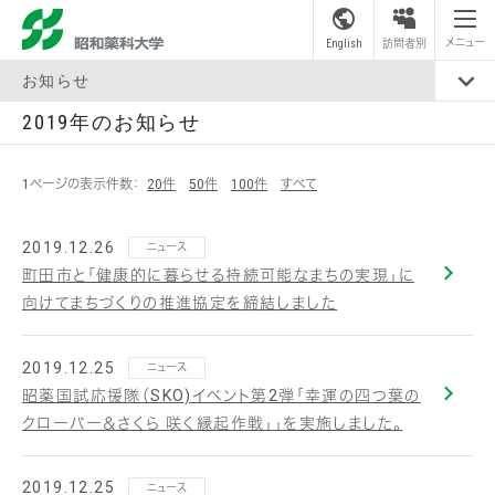
昭和薬科大学
メニュー
English
訪問者別
お知らせ
2019年のお知らせ
1ページの表示件数：
20件
50件
100件
すべて
2019.12.26
ニュース
町田市と「健康的に暮らせる持続可能なまちの実現」に
向けてまちづくりの推進協定を締結しました
2019.12.25
ニュース
昭薬国試応援隊（SKO)イベント第2弾「幸運の四つ葉の
クローバー＆さくら 咲く縁起作戦」」を実施しました。
2019.12.25
ニュース