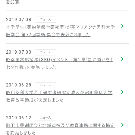
を受賞
2019.07.08
ニュース
本学学生（薬物動態学研究室）が聖マリアンナ医科大学
医学会 第77回学術 集会で表彰されました
2019.07.03
ニュース
昭薬国試応援隊（SKO)イベント 第1弾「星に願いを！
七夕作戦」を実施しました。
2019.06.28
ニュース
昭和薬科大学若手研究者研究助成及び昭和薬科大学
教育改革助成が決定しました
2019.06.12
ニュース
町田市薬剤師会と地域連携及び教育連携に関する協定
を締結しました