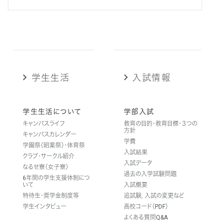
学生生活
入試情報
学生生活について
学部入試
キャンパスライフ
教育の目的・教育目標・３つの
方針
キャンパスカレンダー
学費
学園祭（昭薬祭）・体育祭
入試結果
クラブ・サークル紹介
入試データ
なるせ寮（女子寮）
過去の入学試験問題
6年間の学生支援体制につ
いて
入試概要
特待生・奨学金制度等
追試験，入試の変更など
学生インタビュー
高校コード（PDF）
よくある質問Q&A