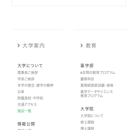
大学案内
教育
大学について
薬学部
理事長ご挨拶
6年間の教育プログラム
学長ご挨拶
履修科目
本学の理念・建学の精神
薬剤師国家試験・資格
沿革
薬学データサイエンス
教育プログラム
附属高校・中学校
交通アクセス
大学院
施設一覧
大学院について
修士課程
情報公開
博士課程