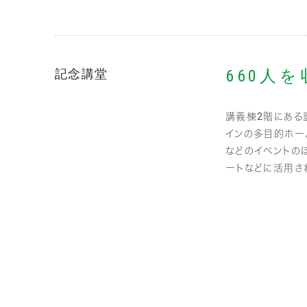
記念講堂
660人
講義棟2階にある
インの多目的ホー
などのイベントの
ートなどに活用さ