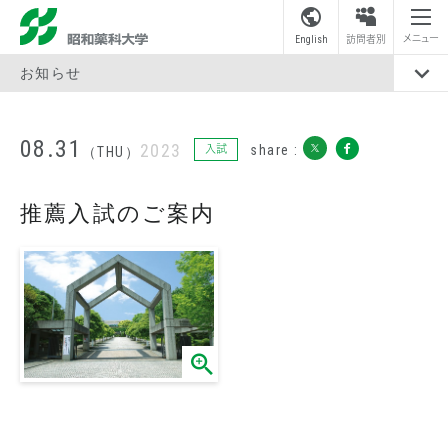
昭和薬科大学
メニュー
English
訪問者別
お知らせ
08.31
2023
share :
入試
（THU）
推薦入試のご案内