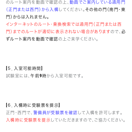
のルート案内を動画で確認の上、
動画でご案内している通用門
（正門または西門）から入構
してください。
その他の門（南門・東
門）からは入れません。
インターネットのルート・乗換検索では通用門（正門または西
門）までのルートが適切に表示されない場合があります
ので、
必
ずルート案内を動画で確認
の上ご来学ください。
[５．入室可能時間]
試験室には、
午前9時
から入室可能です。
[６．入構時に受験票を提示]
正門・西門で、
警備員が受験票を確認
して入構を許可します。
入構時に受験票を提示
していただきますので、ご協力ください。