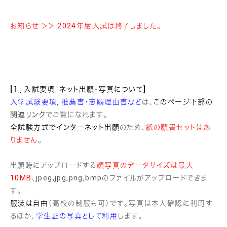
お知らせ ＞＞ 2024年度入試は終了しました。
[１．入試要項，ネット出願・写真について]
入学試験要項
，
推薦書
・
志願理由書など
は、
このページ下部の
関連リンク
でご覧になれます。
全試験方式でインターネット出願
のため、
紙の願書セットはあ
りません
。
出願時にアップロードする
顔写真のデータサイズは最大
10MB、
jpeg,jpg,png,bmpのファイルがアップロードできま
す。
服装は自由
（高校の制服も可）です。写真は本人確認に利用す
るほか、
学生証の写真として利用
します。