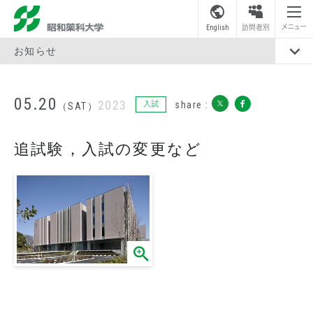
昭和薬科大学
メニュー
English
訪問者別
お知らせ
05.20
2023
share :
入試
（SAT）
追試験，入試の変更など