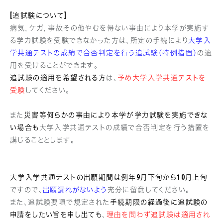
[追試験について]
病気，ケガ，事故その他やむを得ない事由により本学が実施す
る学力試験を受験できなかった方は、所定の手続により
大学入
学共通テストの成績で合否判定を行う追試験（特例措置）
の適
用を受けることができます。
追試験の適用を希望される方
は、
予め大学入学共通テストを
受験
してください。
また
災害等何らかの事由により本学が学力試験を実施できな
い場合も
大学入学共通テストの成績で合否判定を行う措置を
講じることとします。
大学入学共通テストの出願期間は例年9月下旬から10月上旬
ですので、
出願漏れがないよう
充分に留意してください。
また、追試験要項で規定された
手続期限の経過後に追試験の
申請をしたい旨を申し出ても
、
理由を問わず追試験は適用され