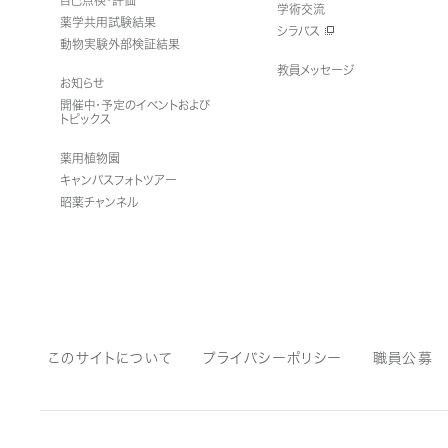
自己点検・評価
学術交流
薬学共用試験結果
シラバス
動物実験外部検証結果
教員メッセージ
お知らせ
開催中・予定のイベントおよび
トピックス
薬用植物園
キャンパスフォトツアー
昭薬チャンネル
このサイトについて
プライバシーポリシー
職員公募