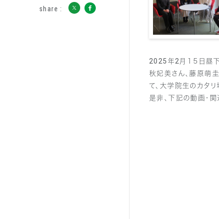
share :
2025年2月１５日
秋妃美さん、藤原萌圭
て、大学院生のカタリ
是非、下記の動画・関