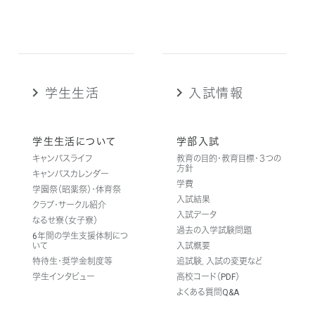
学生生活
入試情報
学生生活について
学部入試
キャンパスライフ
教育の目的・教育目標・３つの
方針
キャンパスカレンダー
学費
学園祭（昭薬祭）・体育祭
入試結果
クラブ・サークル紹介
入試データ
なるせ寮（女子寮）
過去の入学試験問題
6年間の学生支援体制につ
いて
入試概要
特待生・奨学金制度等
追試験，入試の変更など
学生インタビュー
高校コード（PDF）
よくある質問Q&A