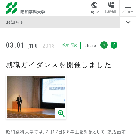
昭和薬科大学
メニュー
English
訪問者別
お知らせ
03.01
2018
share :
教育・研究
（THU）
就職ガイダンスを開催しました
昭和薬科大学では、2月17日に5年生を対象として「就活直前