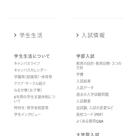
学生生活
入試情報
学生生活について
学部入試
キャンパスライフ
教育の目的・教育目標・３つの
方針
キャンパスカレンダー
学費
学園祭（昭薬祭）・体育祭
入試結果
クラブ・サークル紹介
入試データ
なるせ寮（女子寮）
過去の入学試験問題
6年間の学生支援体制につ
いて
入試概要
特待生・奨学金制度等
追試験，入試の変更など
学生インタビュー
高校コード（PDF）
よくある質問Q&A
大学院入試