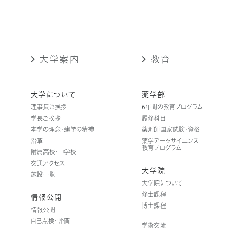
大学案内
教育
大学について
薬学部
理事長ご挨拶
6年間の教育プログラム
学長ご挨拶
履修科目
本学の理念・建学の精神
薬剤師国家試験・資格
沿革
薬学データサイエンス
教育プログラム
附属高校・中学校
交通アクセス
大学院
施設一覧
大学院について
修士課程
情報公開
博士課程
情報公開
自己点検・評価
学術交流