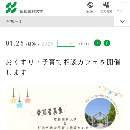
昭和薬科大学
メニュー
English
訪問者別
お知らせ
01.26
2026
share :
ニュース
（MON）
おくすり・子育て相談カフェを開催
します