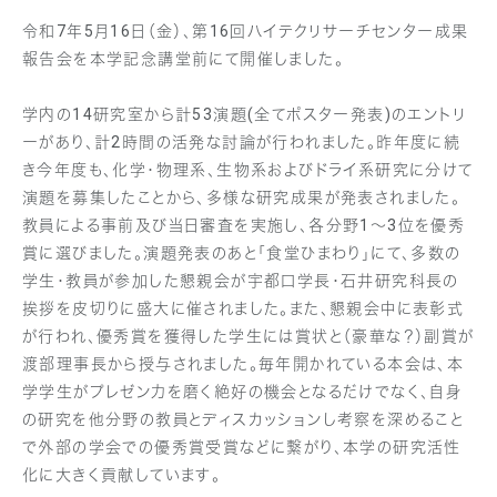
令和7年5月16日（金）、第16回ハイテクリサーチセンター成果
報告会を本学記念講堂前にて開催しました。
学内の14研究室から計53演題(全てポスター発表)のエントリ
ーがあり、計2時間の活発な討論が行われました。昨年度に続
き今年度も、化学・物理系、生物系およびドライ系研究に分けて
演題を募集したことから、多様な研究成果が発表されました。
教員による事前及び当日審査を実施し、各分野1～3位を優秀
賞に選びました。演題発表のあと「食堂ひまわり」にて、多数の
学生・教員が参加した懇親会が宇都口学長・石井研究科長の
挨拶を皮切りに盛大に催されました。また、懇親会中に表彰式
が行われ、優秀賞を獲得した学生には賞状と（豪華な？）副賞が
渡部理事長から授与されました。毎年開かれている本会は、本
学学生がプレゼン力を磨く絶好の機会となるだけでなく、自身
の研究を他分野の教員とディスカッションし考察を深めること
で外部の学会での優秀賞受賞などに繋がり、本学の研究活性
化に大きく貢献しています。