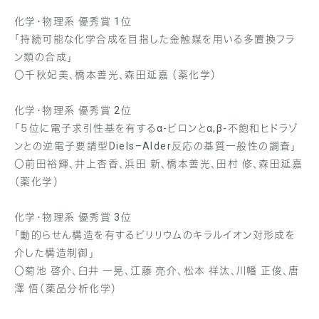
化学・物理系 優秀賞 1位
「持続可能な化学合成を目指した金触媒を用いる多置換フラ
ン類の合成」
〇千秋妃美、橋本善光、森田延嘉 （薬化学）
化学・物理系 優秀賞 2位
「５位に電子求引性基を有するα-ピロンとα,β-不飽和ヒドラゾ
ンとの逆電子要請型Diels–Alder反応の基質一般性の調査」
〇前田裕輝、井上杏香、浜田 新、橋本善光、田村 修、森田延嘉
（薬化学）
化学・物理系 優秀賞 3位
「動的らせん構造を有するピリリウムのキラルイオン対形成を
介した構造制御」
〇菊池 啓介、臼井 一晃、江藤 亮介、松本 祥汰、川幡 正俊、唐
澤 悟（薬品分析化学）