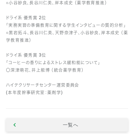
○小谷紗良、長谷川仁美、岸本成史 （薬学教育推進）
ドライ系 優秀賞 2位
「実務実習の準備教育に関する学生インタビューの質的分析」
○黒岩拓斗、長谷川仁美、天野奈津子、小谷紗良、岸本成史 （薬
学教育推進）
ドライ系 優秀賞 3位
「コーヒーの香りによるストレス緩和能について」
〇深津萌花、井上能博 （統合薬学教育）
ハイテクリサーチセンター運営委員会
(本年度幹事研究室：薬剤学)
一覧へ