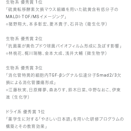
生物系 優秀賞 1位
「硫黄転移酵素欠損マウス組織を用いた硫黄含有低分子の
MALDI-TOF/MSイメージング」
○猪野翔大、本多彰宏、菱木貴子、石井功 （衛生化学）
生物系 優秀賞 2位
「抗菌薬が黄色ブドウ球菌バイオフィルム形成に及ぼす影響」
○林桃花、梶川瑞穂、金本大成、浅井大輔 （微生物学）
生物系 優秀賞 3位
「消化管特異的細胞内TGF-βシグナル伝達分子Smad2/3欠
損による消化管腫瘍形成」
○江藤秋実、日原輝夢、森ありす、鈴木日菜、中野なおこ、伊東
進 （生化学）
ドライ系 優秀賞 1位
「薬学生に対する「やさしい日本語」を用いた研修プログラムの
構築とその教育効果」