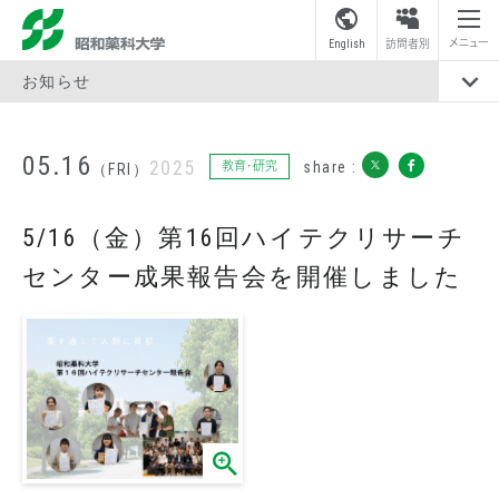
昭和薬科大学
メニュー
English
訪問者別
お知らせ
05.16
2025
share :
教育・研究
（FRI）
5/16（金）第16回ハイテクリサーチ
センター成果報告会を開催しました