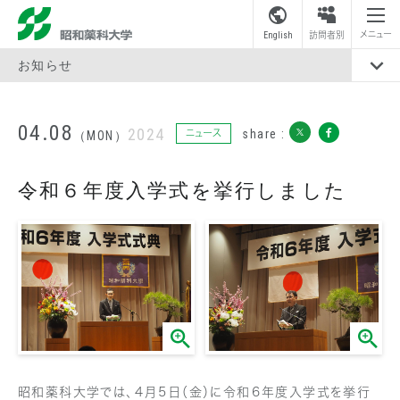
昭和薬科大学
メニュー
English
訪問者別
お知らせ
04.08
2024
share :
ニュース
（MON）
令和６年度入学式を挙行しました
昭和薬科大学では、４月５日（金）に令和６年度入学式を挙行