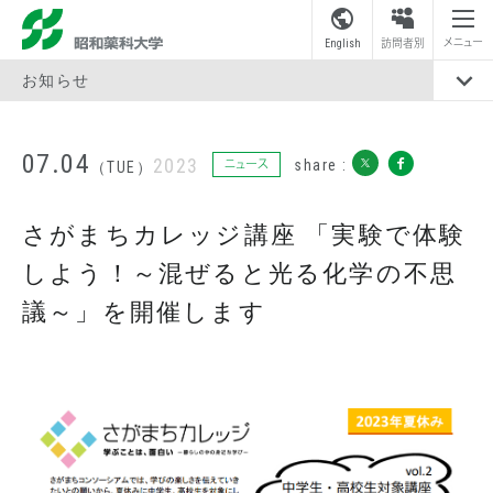
昭和薬科大学
メニュー
English
訪問者別
お知らせ
07.04
2023
share :
ニュース
（TUE）
さがまちカレッジ講座 「実験で体験
しよう！～混ぜると光る化学の不思
議～」を開催します