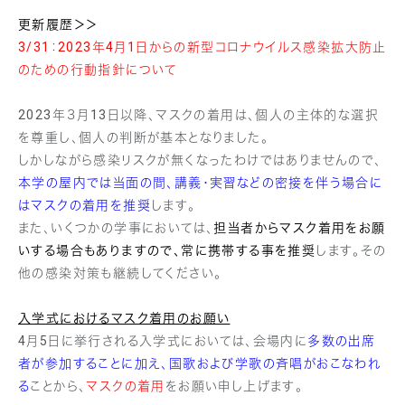
更新履歴＞＞
3/31：2023年4月1日からの新型コロナウイルス感染拡大防止
のための行動指針について
2023年３月13日以降、マスクの着用は、個人の主体的な選択
を尊重し、個人の判断が基本となりました。
しかしながら感染リスクが無くなったわけではありませんので、
本学の屋内では当面の間、講義・実習などの密接を伴う場合に
はマスクの着用を推奨
します。
また、いくつかの学事においては、
担当者からマスク着用をお願
いする場合もありますので、常に携帯する事を推奨
します。その
他の感染対策も継続してください。
入学式におけるマスク着用のお願い
4月5日に挙行される入学式においては、会場内に
多数の出席
者が参加することに加え、国歌および学歌の斉唱がおこなわれ
る
ことから、
マスクの着用
をお願い申し上げます。