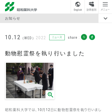
昭和薬科大学
メニュー
English
訪問者別
お知らせ
10.12
2022
share :
ニュース
（WED）
動物慰霊祭を執り行いました
昭和薬科大学では、10月12日に動物慰霊祭を執り行いまし