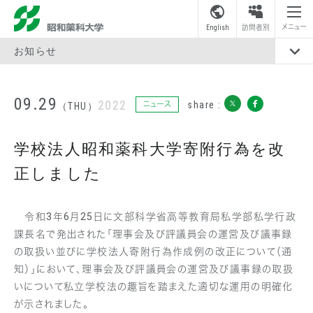
昭和薬科大学
メニュー
English
訪問者別
お知らせ
09.29
2022
share :
ニュース
（THU）
学校法人昭和薬科大学寄附行為を改
正しました
令和3年6月25日に文部科学省高等教育局私学部私学行政
課長名で発出された「理事会及び評議員会の運営及び議事録
の取扱い並びに学校法人寄附行為作成例の改正について（通
知）」において、理事会及び評議員会の運営及び議事録の取扱
いについて私立学校法の趣旨を踏まえた適切な運用の明確化
が示されました。