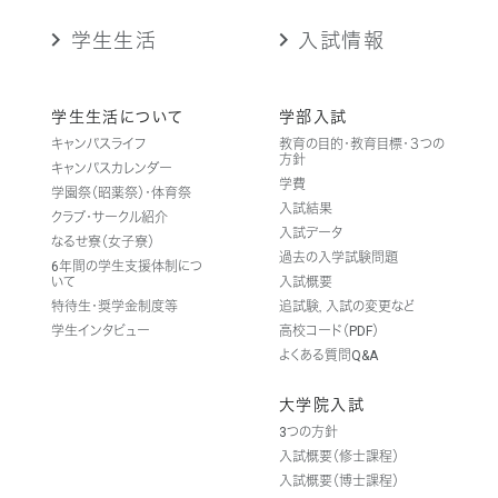
学生生活
入試情報
学生生活について
学部入試
キャンパスライフ
教育の目的・教育目標・３つの
方針
キャンパスカレンダー
学費
学園祭（昭薬祭）・体育祭
入試結果
クラブ・サークル紹介
入試データ
なるせ寮（女子寮）
過去の入学試験問題
6年間の学生支援体制につ
いて
入試概要
特待生・奨学金制度等
追試験，入試の変更など
学生インタビュー
高校コード（PDF）
よくある質問Q&A
大学院入試
3つの方針
入試概要（修士課程）
入試概要（博士課程）