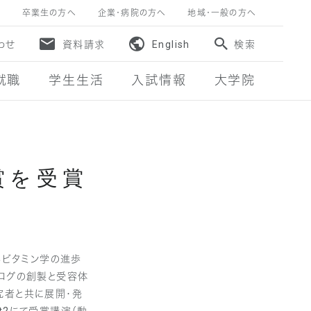
卒業生の方へ
企業・病院の方へ
地域・一般の方へ
わせ
資料請求
English
検索
就職
学生生活
入試情報
大学院
賞を受賞
るビタミン学の進歩
ナログの創製と受容体
究者と共に展開・発