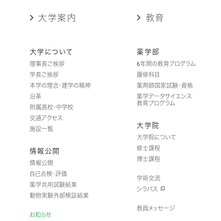
大学案内
教育
大学について
薬学部
理事長ご挨拶
6年間の教育プログラム
学長ご挨拶
履修科目
本学の理念・建学の精神
薬剤師国家試験・資格
沿革
薬学データサイエンス
教育プログラム
附属高校・中学校
交通アクセス
大学院
施設一覧
大学院について
修士課程
情報公開
博士課程
情報公開
自己点検・評価
学術交流
薬学共用試験結果
シラバス
動物実験外部検証結果
教員メッセージ
お知らせ