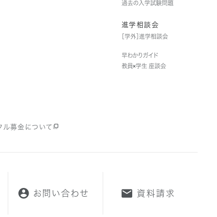
過去の入学試験問題
進学相談会
［学外］進学相談会
早わかりガイド
教員×学生 座談会
クル募金について
お問い合わせ
資料請求