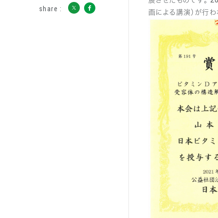
展させたものです。 2
share :
画による講演）が行わ