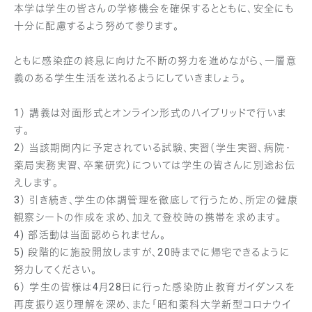
本学は学生の皆さんの学修機会を確保するとともに、安全にも
十分に配慮するよう努めて参ります。
ともに感染症の終息に向けた不断の努力を進めながら、一層意
義のある学生生活を送れるようにしていきましょう。
1） 講義は対面形式とオンライン形式のハイブリッドで行いま
す。
2） 当該期間内に予定されている試験、実習（学生実習、病院・
薬局実務実習、卒業研究）については学生の皆さんに別途お伝
えします。
3） 引き続き、学生の体調管理を徹底して行うため、所定の健康
観察シートの作成を求め、加えて登校時の携帯を求めます。
4) 部活動は当面認められません。
5) 段階的に施設開放しますが、20時までに帰宅できるように
努力してください。
6） 学生の皆様は4月28日に行った感染防止教育ガイダンスを
再度振り返り理解を深め、また「昭和薬科大学新型コロナウイ