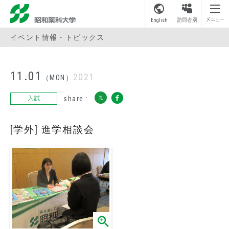
昭和薬科大学
メニュー
English
訪問者別
イベント情報・トピックス
11.01
2021
（MON）
share :
入試
[学外] 進学相談会