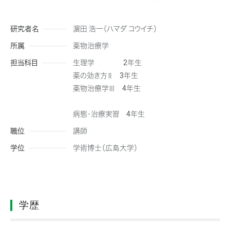
研究者名
濵田 浩一（ハマダ コウイチ）
所属
薬物治療学
担当科目
生理学 2年生
薬の効き方Ⅱ 3年生
薬物治療学Ⅲ 4年生
病態・治療実習 4年生
職位
講師
学位
学術博士（広島大学）
学歴