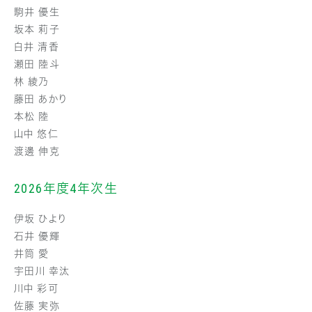
駒井 優生
坂本 莉子
白井 清香
瀬田 陸斗
林 綾乃
藤田 あかり
本松 陸
山中 悠仁
渡邊 伸克
2026年度4年次生
伊坂 ひより
石井 優輝
井筒 愛
宇田川 幸汰
川中 彩可
佐藤 実弥