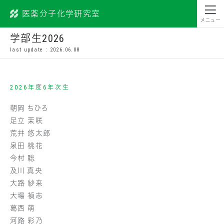
医薬分子化学研究室
昭和薬科大学
メニュー
学部生2026
last update : 2026.06.08
2026年度6年次生
朝岡 ちひろ
足立 茉咲
荒井 悠太郎
泉田 桃花
今村 聡
及川 真央
大路 紗来
大場 禎志
葛西 萌
河路 彩乃