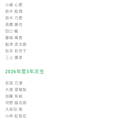
小嶋 心愛
鈴木 絵理
鈴木 乃愛
高橋 勝也
田口 楓
藤城 晴香
船津 虎汰朗
松井 彩世子
三上 優菜
2026年度5年次生
安蒜 万凜
大塚 望緒梨
加藤 有純
河野 誠志郎
久保田 陸
小林 紀梨花