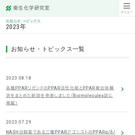
衛生化学研究室
昭和薬科大学
メニュー
お知らせ・トピックス
2023年
お知らせ・トピックス一覧
2023.08.18
各種PPARリガンドのPPAR活性化能とPPAR複合体構
造をまとめた総説を発表しました（Biomolecules誌に
掲載）
2023.07.29
NASH治験薬である三種PPARアゴニストのPPARα/δ/