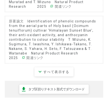
Muratad and T. Mizuno Natural Product
Research 2025
関連リンク
原著論文 Identification of phenolic compounds
from the aerial parts of Holy basil (Ocimum
tenuiflorum) cultivar ‘Himalayan Sunset Blue’,
their anti-oxidant activity, and anthocyanin
contribution to colour stability T. Mizuno, K.
Sugimura, T. Iwashina, Y. Ishikawa-Takano, T.
Nakane, S. Yahara, H. Seto, F. Tatsuzawa & T.
Watanabe Natural Product Research
2025
関連リンク
すべて表示する
タブ区切りテキスト形式でダウンロード