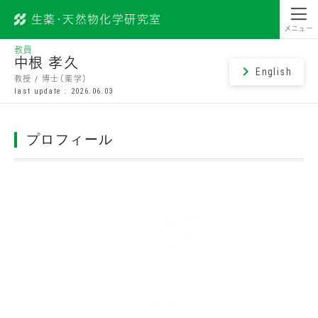
生薬・天然物化学研究室
昭和薬科大学
メニュー
教員
中根 孝久
English
教授 / 博士（薬学）
last update : 2026.06.03
プロフィール