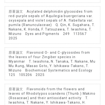
原著論文 Acylated delphinidin glycosides from
red-purple sepals of Aquilegia buergeriana var.
oxysepala and violet sepals of A. flabellata var.
pumila (Ranunculaceae) Q. Qin, K. Sugahara, T.
Nakane, K. Honda, F. Tatsuzawa, T. Iwashina, T.
Mizuno Dyes and Pigments 249 113567
2025
原著論文 Flavonoid O- and C-glycosides from
the leaves of four Zingiber species in
Myanmar T. Iwashina, N. Tanaka, T. Nakane, Mu
Mu Aung, Masao Goto, Y. Ishikawa-Takano, T.
Mizuno Biochemical Systematics and Ecology
125 105206 2025
原著論文 Flavonoids from the flowers and
leaves of Rhodotypos scandens (Thunb.) Makino
(Rosaceae) and their antioxidant activity T.
Iwashina, T. Nakane, Y. Ishikawa-Takano, H.