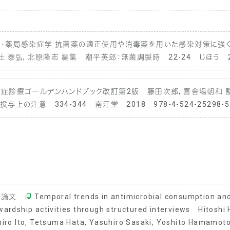
・薬局感染症学 抗菌薬の適正使用や消毒薬を用いた感染対策に強くな
 辻 泰弘, 北原隆志 編集 潮平英郎：無菌調製時 22-24 じほう 20
症診療ゴールデンハンドブック改訂第2版 藤田次郎, 喜舎場朝和 監
投与上の注意 334-344 南江堂 2018 978-4-524-25298-5
著論文
Temporal trends in antimicrobial consumption and 
wardship activities through structured interviews
Hitoshi H
hiro Ito, Tetsuma Hata, Yasuhiro Sasaki, Yoshito Hamamo