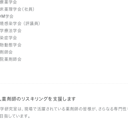
療薬学会
床薬理学会（社員）
DM学会
境感染学会 （評議員）
学療法学会
染症学会
物動態学会
剤師会
院薬剤師会
人薬剤師のリスキリングを支援します
学研究室は、現場で活躍されている薬剤師の皆様が、さらなる専門性を
目指しています。