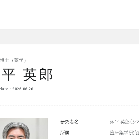
/ 博士（薬学）
平 英郎
date : 2026.06.26
研究者名
潮平 英郎（シ
所属
臨床薬学研究