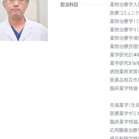
担当科目
薬物治療学入門
医療コミュニケ
薬物治療学Ⅰ（
薬物治療学Ⅱ（
薬物治療学演習
薬物治療評価学
薬学研究2（4
薬学研究3（6
病院薬局実習（
医薬品相互作用
臨床薬学特論・
先端薬学（生命
医療薬学ゼミナー
臨床薬学特論
応用腫瘍治療
感染制御学特