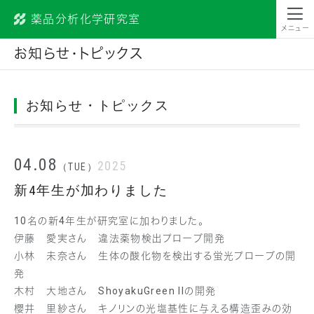
薬品分析化学研究室
昭和薬科大学
メニュー
お知らせ・トピックス
お知らせ・トピックス
04.08
2025
（TUE）
新4年生が加わりました
10名の新4年生が研究室に加わりました。
伊藤 愛実さん 違法薬物検出プローブ開発
小林 未奈さん 生体の酸化物を検出する蛍光プローブの開
発
木村 大地さん ShoyakuGreen IIの開発
櫻井 里紗さん キノリンの光塩基性に与える構造歪みの効