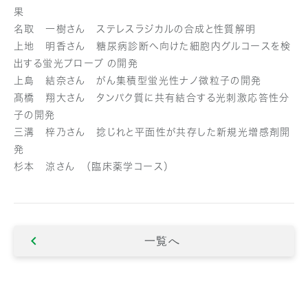
果
名取 一樹さん ステレスラジカルの合成と性質解明
上地 明香さん 糖尿病診断へ向けた細胞内グルコースを検
出する蛍光プローブ の開発
上島 結奈さん がん集積型蛍光性ナノ微粒子の開発
髙橋 翔大さん タンパク質に共有結合する光刺激応答性分
子の開発
三溝 梓乃さん 捻じれと平面性が共存した新規光増感剤開
発
杉本 涼さん （臨床薬学コース）
一覧へ